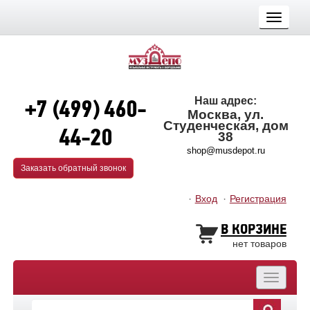
Toggle
navigati
+7 (499) 460-
Наш адрес:
Москва, ул.
Студенческая, дом
44-20
38
shop@musdepot.ru
Заказать обратный звонок
Вход
Регистрация
В КОРЗИНЕ
нет товаров
Toggle
navigatio