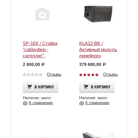
SP-16X / Стойка
KLA12-BK /
"сабвуфер -
Активный модуль
сателлит",
линейного
диаметр 35 мм,
массива 1000Вт /
2 800,00
379 680,00
c
c
длина 40 см /
QSC
QSC
Отзывы
Отзывы
В КОРЗИНУ
В КОРЗИНУ
Наличие: мало
Наличие: мало
К сравнению
К сравнению