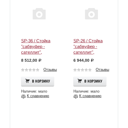
SP-36 / Стойка
SP-26 / Стойка
"сабвуфер -
"сабвуфер -
сателлит",
сателлит",
диаметр 35 мм,
диаметр 35 мм,
8 512,00
6 944,00
c
c
длина 91 см, к
длина 66 см /
сабвуферам
QSC
Отзывы
Отзывы
серии KLA, KS, E
/QSC
В КОРЗИНУ
В КОРЗИНУ
Наличие: мало
Наличие: мало
К сравнению
К сравнению