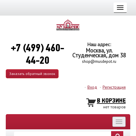
Toggle
navigati
+7 (499) 460-
Наш адрес:
Москва, ул.
Студенческая, дом 38
44-20
shop@musdepot.ru
Заказать обратный звонок
Вход
Регистрация
В КОРЗИНЕ
нет товаров
Toggle
navigatio